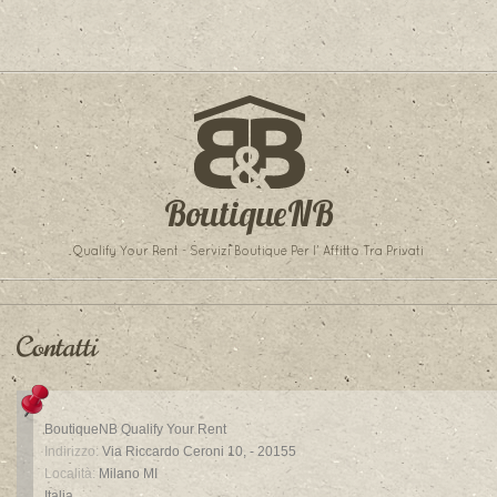
BoutiqueNB
Qualify Your Rent - Servizi Boutique Per l' Affitto Tra Privati
Contatti
BoutiqueNB Qualify Your Rent
Indirizzo:
Via Riccardo Ceroni 10, - 20155
Località:
Milano
MI
Italia