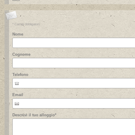
* Campi obbligatori
Nome
Cognome
Telefono
Email
Descrivi il tuo alloggio
*